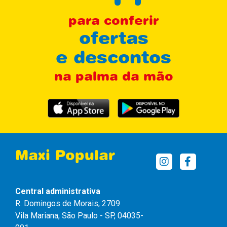
para conferir
ofertas
e descontos
na palma da mão
Maxi Popular
Central administrativa
R. Domingos de Morais, 2709
Vila Mariana, São Paulo - SP, 04035-