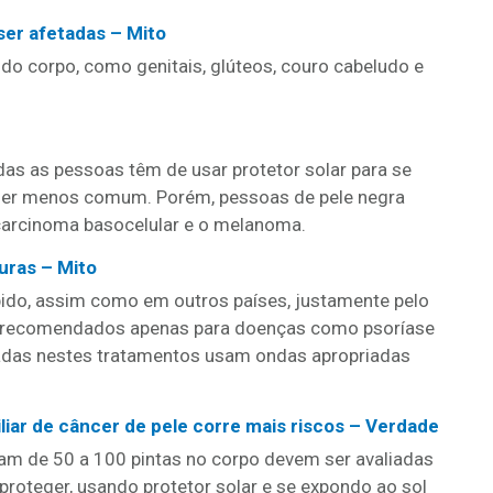
er afetadas – Mito
o corpo, como genitais, glúteos, couro cabeludo e
das as pessoas têm de usar protetor solar para se
a ser menos comum. Porém, pessoas de pele negra
 carcinoma basocelular e o melanoma.
ras – Mito
ibido, assim como em outros países, justamente pelo
ão recomendados apenas para doenças como psoríase
 usadas nestes tratamentos usam ondas apropriadas
liar de câncer de pele corre mais riscos – Verdade
am de 50 a 100 pintas no corpo devem ser avaliadas
roteger, usando protetor solar e se expondo ao sol