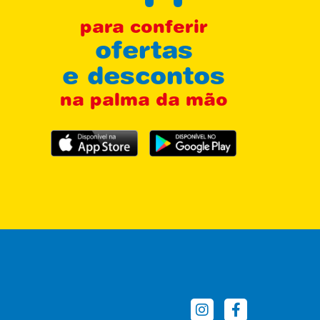
para conferir
ofertas
e descontos
na palma da mão