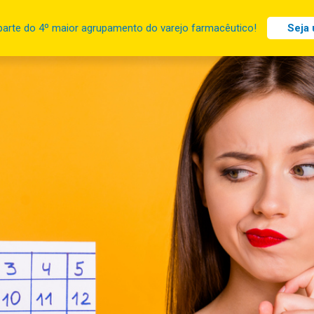
parte do 4º maior agrupamento do varejo farmacêutico!
Seja