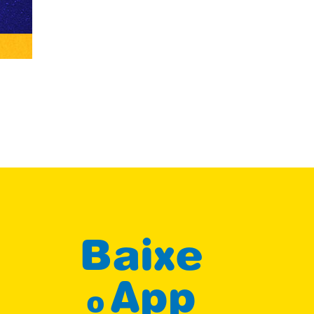
Baixe
App
o