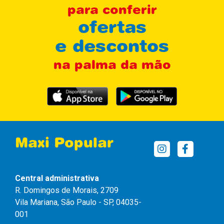
para conferir
ofertas
e descontos
na palma da mão
Maxi Popular
Central administrativa
R. Domingos de Morais, 2709
Vila Mariana, São Paulo - SP, 04035-
001