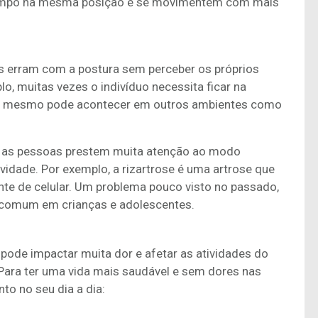
empo na mesma posição e se movimentem com mais
as erram com a postura sem perceber os próprios
lo, muitas vezes o indivíduo necessita ficar na
O mesmo pode acontecer em outros ambientes como
e as pessoas prestem muita atenção ao modo
vidade. Por exemplo, a rizartrose é uma artrose que
nte de celular. Um problema pouco visto no passado,
 comum em crianças e adolescentes.
de impactar muita dor e afetar as atividades do
 Para ter uma vida mais saudável e sem dores nas
nto no seu dia a dia: